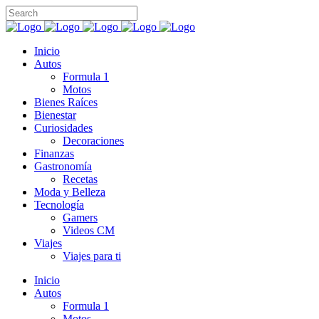
Inicio
Autos
Formula 1
Motos
Bienes Raíces
Bienestar
Curiosidades
Decoraciones
Finanzas
Gastronomía
Recetas
Moda y Belleza
Tecnología
Gamers
Videos CM
Viajes
Viajes para ti
Inicio
Autos
Formula 1
Motos