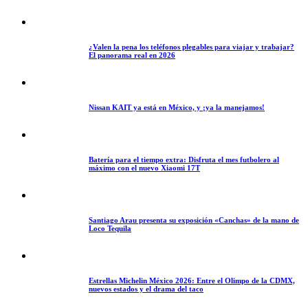
¿Valen la pena los teléfonos plegables para viajar y trabajar?
El panorama real en 2026
Nissan KAIT ya está en México, y ¡ya la manejamos!
Batería para el tiempo extra: Disfruta el mes futbolero al
máximo con el nuevo Xiaomi 17T
Santiago Arau presenta su exposición «Canchas» de la mano de
Loco Tequila
Estrellas Michelin México 2026: Entre el Olimpo de la CDMX,
nuevos estados y el drama del taco