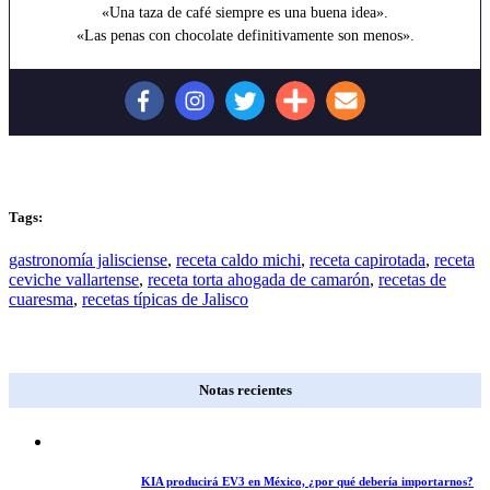
«Una taza de café siempre es una buena idea».
«Las penas con chocolate definitivamente son menos».
Tags:
gastronomía jalisciense
,
receta caldo michi
,
receta capirotada
,
receta
ceviche vallartense
,
receta torta ahogada de camarón
,
recetas de
cuaresma
,
recetas típicas de Jalisco
Notas recientes
KIA producirá EV3 en México, ¿por qué debería importarnos?