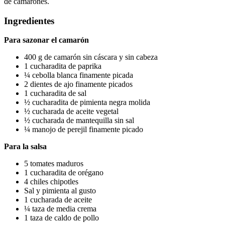
de camarones.
Ingredientes
Para sazonar el camarón
400 g de camarón sin cáscara y sin cabeza
1 cucharadita de paprika
¼ cebolla blanca finamente picada
2 dientes de ajo finamente picados
1 cucharadita de sal
½ cucharadita de pimienta negra molida
½ cucharada de aceite vegetal
½ cucharada de mantequilla sin sal
¼ manojo de perejil finamente picado
Para la salsa
5 tomates maduros
1 cucharadita de orégano
4 chiles chipotles
Sal y pimienta al gusto
1 cucharada de aceite
¼ taza de media crema
1 taza de caldo de pollo