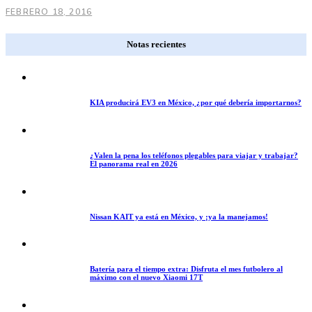
FEBRERO 18, 2016
Notas recientes
KIA producirá EV3 en México, ¿por qué debería importarnos?
¿Valen la pena los teléfonos plegables para viajar y trabajar?
El panorama real en 2026
Nissan KAIT ya está en México, y ¡ya la manejamos!
Batería para el tiempo extra: Disfruta el mes futbolero al
máximo con el nuevo Xiaomi 17T