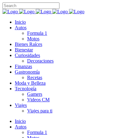
Inicio
Autos
Formula 1
Motos
Bienes Raíces
Bienestar
Curiosidades
Decoraciones
Finanzas
Gastronomía
Recetas
Moda y Belleza
Tecnología
Gamers
Videos CM
Viajes
Viajes para ti
Inicio
Autos
Formula 1
Motos