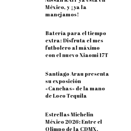
México, y ¡ya la
manejamos!
Batería para el tiempo
extra: Disfruta el mes
futbolero al máximo
con el nuevo Xiaomi 17T
Santiago Arau presenta
su exposición
«Canchas» de la mano
de Loco Tequila
Estrellas Michelin
México 2026: Entre el
Olimpo de la CDMX,