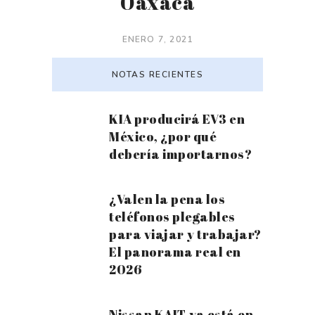
Oaxaca
ENERO 7, 2021
NOTAS RECIENTES
KIA producirá EV3 en
México, ¿por qué
debería importarnos?
¿Valen la pena los
teléfonos plegables
para viajar y trabajar?
El panorama real en
2026
Nissan KAIT ya está en