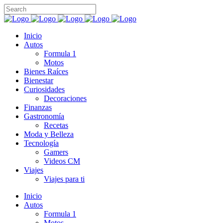
Inicio
Autos
Formula 1
Motos
Bienes Raíces
Bienestar
Curiosidades
Decoraciones
Finanzas
Gastronomía
Recetas
Moda y Belleza
Tecnología
Gamers
Videos CM
Viajes
Viajes para ti
Inicio
Autos
Formula 1
Motos