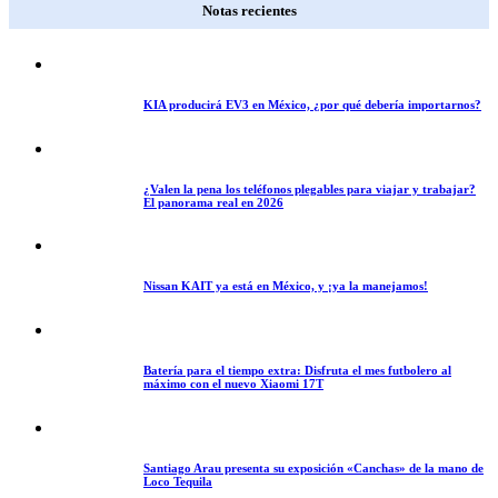
Notas recientes
KIA producirá EV3 en México, ¿por qué debería importarnos?
¿Valen la pena los teléfonos plegables para viajar y trabajar?
El panorama real en 2026
Nissan KAIT ya está en México, y ¡ya la manejamos!
Batería para el tiempo extra: Disfruta el mes futbolero al
máximo con el nuevo Xiaomi 17T
Santiago Arau presenta su exposición «Canchas» de la mano de
Loco Tequila