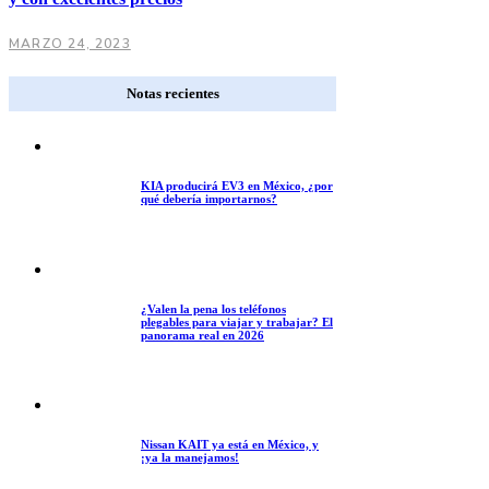
MARZO 24, 2023
Notas recientes
KIA producirá EV3 en México, ¿por
qué debería importarnos?
¿Valen la pena los teléfonos
plegables para viajar y trabajar? El
panorama real en 2026
Nissan KAIT ya está en México, y
¡ya la manejamos!