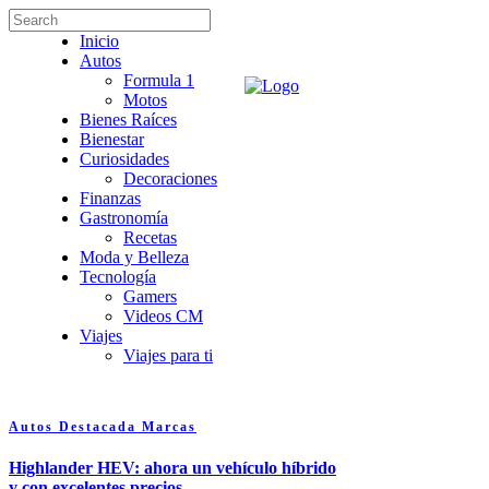
Inicio
Autos
Formula 1
Motos
Bienes Raíces
Bienestar
Curiosidades
Decoraciones
Finanzas
Gastronomía
Recetas
Moda y Belleza
Tecnología
Gamers
Videos CM
Viajes
Viajes para ti
Autos
Destacada
Marcas
Highlander HEV: ahora un vehículo híbrido
y con excelentes precios