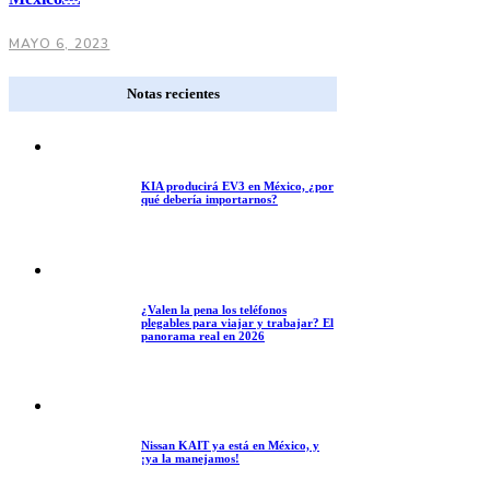
MAYO 6, 2023
Notas recientes
KIA producirá EV3 en México, ¿por
qué debería importarnos?
¿Valen la pena los teléfonos
plegables para viajar y trabajar? El
panorama real en 2026
Nissan KAIT ya está en México, y
¡ya la manejamos!