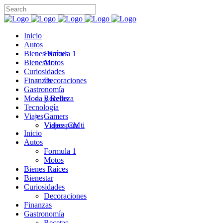
Inicio
Autos
Bienes Raíces
Formula 1
Bienestar
Motos
Curiosidades
Finanzas
Decoraciones
Gastronomía
Moda y Belleza
Recetas
Tecnología
Viajes
Gamers
Videos CM
Viajes para ti
Inicio
Autos
Formula 1
Motos
Bienes Raíces
Bienestar
Curiosidades
Decoraciones
Finanzas
Gastronomía
Recetas