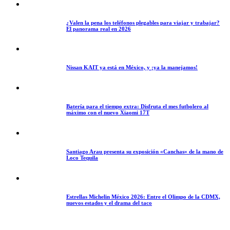
¿Valen la pena los teléfonos plegables para viajar y trabajar?
El panorama real en 2026
Nissan KAIT ya está en México, y ¡ya la manejamos!
Batería para el tiempo extra: Disfruta el mes futbolero al
máximo con el nuevo Xiaomi 17T
Santiago Arau presenta su exposición «Canchas» de la mano de
Loco Tequila
Estrellas Michelin México 2026: Entre el Olimpo de la CDMX,
nuevos estados y el drama del taco