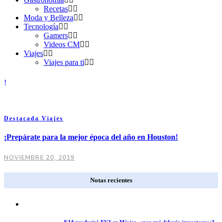
Recetas
Moda y Belleza
Tecnología
Gamers
Videos CM
Viajes
Viajes para ti
Destacada
Viajes
¡Prepárate para la mejor época del año en Houston!
NOVIEMBRE 20, 2019
Notas recientes
KIA producirá EV3 en México, ¿por qué debería importarnos?