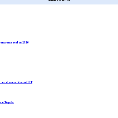
Notas recientes
l panorama real en 2026
o con el nuevo Xiaomi 17T
oco Tequila