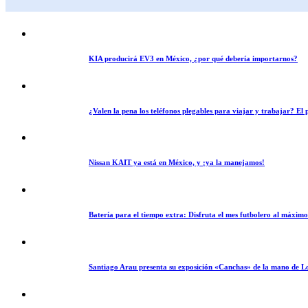
KIA producirá EV3 en México, ¿por qué debería importarnos?
¿Valen la pena los teléfonos plegables para viajar y trabajar? E
Nissan KAIT ya está en México, y ¡ya la manejamos!
Batería para el tiempo extra: Disfruta el mes futbolero al máxim
Santiago Arau presenta su exposición «Canchas» de la mano de L