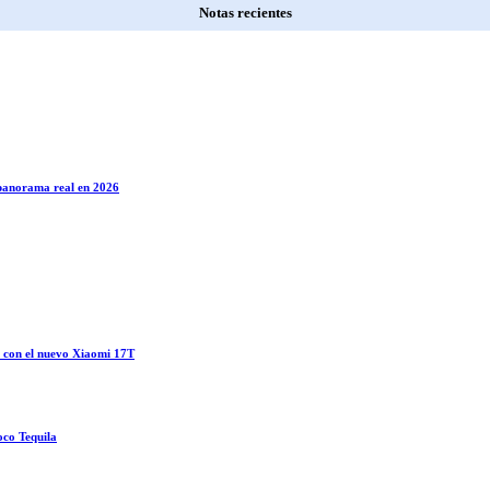
Notas recientes
l panorama real en 2026
o con el nuevo Xiaomi 17T
oco Tequila