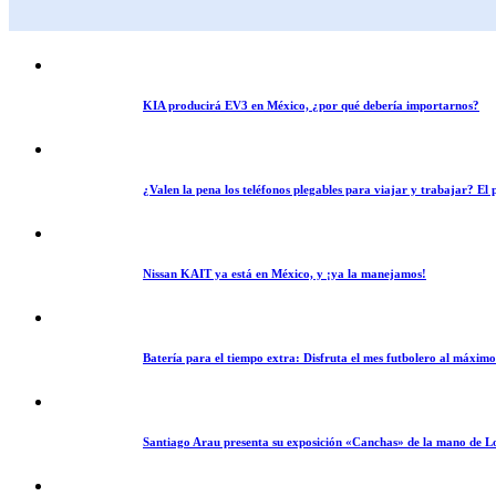
KIA producirá EV3 en México, ¿por qué debería importarnos?
¿Valen la pena los teléfonos plegables para viajar y trabajar? E
Nissan KAIT ya está en México, y ¡ya la manejamos!
Batería para el tiempo extra: Disfruta el mes futbolero al máxim
Santiago Arau presenta su exposición «Canchas» de la mano de L