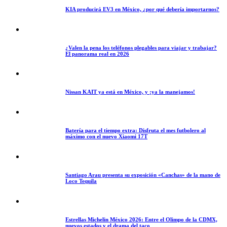
KIA producirá EV3 en México, ¿por qué debería importarnos?
¿Valen la pena los teléfonos plegables para viajar y trabajar?
El panorama real en 2026
Nissan KAIT ya está en México, y ¡ya la manejamos!
Batería para el tiempo extra: Disfruta el mes futbolero al
máximo con el nuevo Xiaomi 17T
Santiago Arau presenta su exposición «Canchas» de la mano de
Loco Tequila
Estrellas Michelin México 2026: Entre el Olimpo de la CDMX,
nuevos estados y el drama del taco