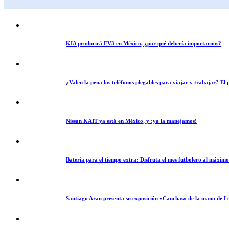
KIA producirá EV3 en México, ¿por qué debería importarnos?
¿Valen la pena los teléfonos plegables para viajar y trabajar? E
Nissan KAIT ya está en México, y ¡ya la manejamos!
Batería para el tiempo extra: Disfruta el mes futbolero al máxim
Santiago Arau presenta su exposición «Canchas» de la mano de L