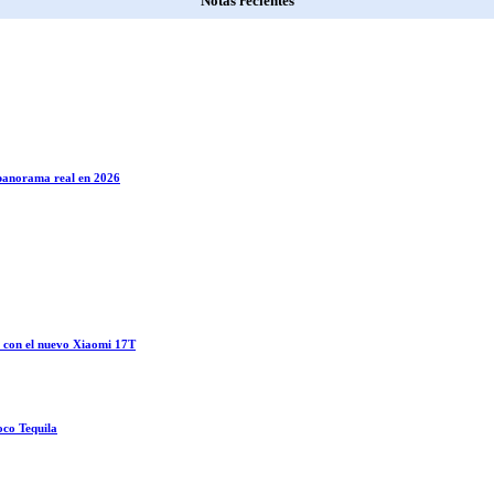
Notas recientes
l panorama real en 2026
o con el nuevo Xiaomi 17T
oco Tequila