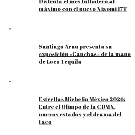
Disfruta el mes futbolero al
máximo con el nuevo Xiaomi 17T
Santiago Arau presenta su
exposición «Canchas» de la mano
de Loco Tequila
Estrellas Michelin México 2026:
Entre el Olimpo de la CDMX,
nuevos estados y el drama del
taco