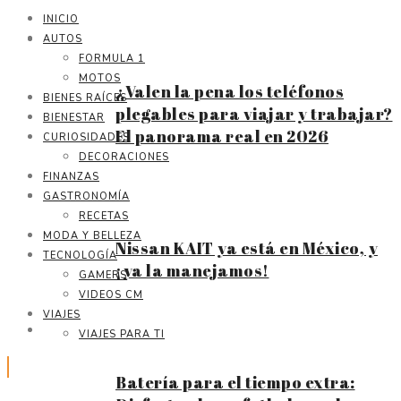
INICIO
AUTOS
FORMULA 1
MOTOS
¿Valen la pena los teléfonos
BIENES RAÍCES
plegables para viajar y trabajar?
BIENESTAR
El panorama real en 2026
CURIOSIDADES
DECORACIONES
FINANZAS
GASTRONOMÍA
RECETAS
MODA Y BELLEZA
Nissan KAIT ya está en México, y
TECNOLOGÍA
¡ya la manejamos!
GAMERS
VIDEOS CM
VIAJES
VIAJES PARA TI
Batería para el tiempo extra: