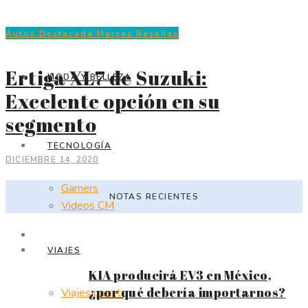
Recetas
Autos
Destacada
Marcas
Reseñas
Ertiga XL7 de Suzuki:
MODA Y BELLEZA
Excelente opción en su
segmento
TECNOLOGÍA
DICIEMBRE 14, 2020
Gamers
NOTAS RECIENTES
Videos CM
VIAJES
KIA producirá EV3 en México,
¿por qué debería importarnos?
Viajes para ti