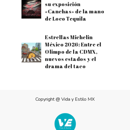
su exposición
«Canchas» de la mano
de Loco Tequila
Estrellas Michelin
México 2026: Entre el
Olimpo de la CDMX,
nuevos estados y el
drama del taco
Copyright @
Vida y Estilo MX