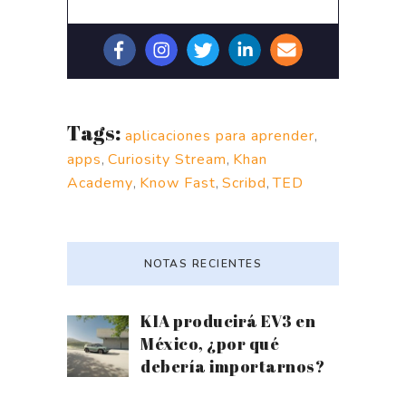
Tags:
aplicaciones para aprender
,
apps
,
Curiosity Stream
,
Khan
Academy
,
Know Fast
,
Scribd
,
TED
NOTAS RECIENTES
KIA producirá EV3 en
México, ¿por qué
debería importarnos?