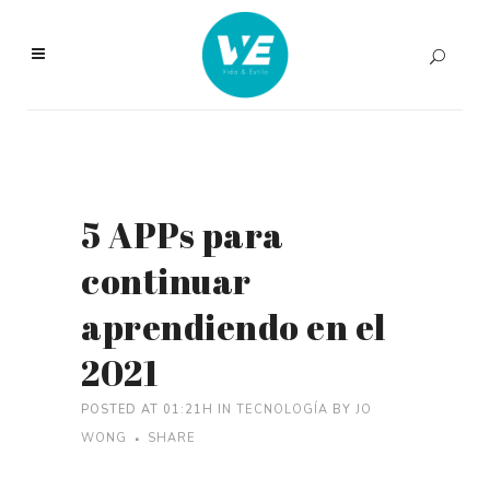
5 APPs para
continuar
aprendiendo en el
2021
POSTED AT 01:21H
IN
TECNOLOGÍA
BY
JO
WONG
SHARE