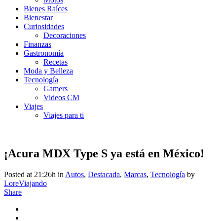
Bienes Raíces
Bienestar
Curiosidades
Decoraciones
Finanzas
Gastronomía
Recetas
Moda y Belleza
Tecnología
Gamers
Videos CM
Viajes
Viajes para ti
¡Acura MDX Type S ya está en México!
Posted at 21:26h
in
Autos
,
Destacada
,
Marcas
,
Tecnología
by
LoreViajando
Share