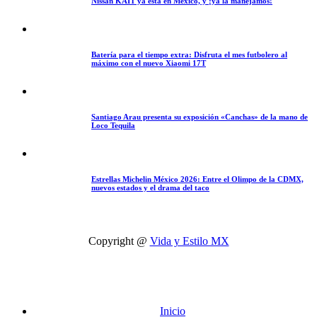
Nissan KAIT ya está en México, y ¡ya la manejamos!
Batería para el tiempo extra: Disfruta el mes futbolero al
máximo con el nuevo Xiaomi 17T
Santiago Arau presenta su exposición «Canchas» de la mano de
Loco Tequila
Estrellas Michelin México 2026: Entre el Olimpo de la CDMX,
nuevos estados y el drama del taco
Copyright @
Vida y Estilo MX
Inicio