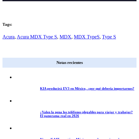
Tags:
Acura
,
Acura MDX Type S
,
MDX
,
MDX TypeS
,
Type S
Notas recientes
KIA producirá EV3 en México, ¿por qué debería importarnos?
¿Valen la pena los teléfonos plegables para viajar y trabajar?
El panorama real en 2026