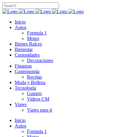
Inicio
Autos
Formula 1
Motos
Bienes Raíces
Bienestar
Curiosidades
Decoraciones
Finanzas
Gastronomía
Recetas
Moda y Belleza
Tecnología
Gamers
Videos CM
Viajes
Viajes para ti
Inicio
Autos
Formula 1
Motos