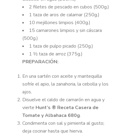
2 filetes de pescado en cubos (500g.)
1 taza de aros de calamar (250g.)
10 mejillones limpios (400g.)
15 camarones limpios y sin cáscara
(500g.)
1 taza de pulpo picado (250g.)
1 ½ taza de arroz (375g.)
PREPARACIÓN:
En una sartén con aceite y mantequilla
sofríe el apio, la zanahoria, la cebolla y los
ajos.
Disuelve el caldo de camarón en agua y
vierte
Hunt’s ® Receta Casera de
Tomate y Albahaca 680g
.
Condimenta con sal y pimienta al gusto;
deja cocinar hasta que hierva.