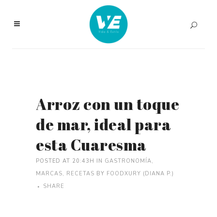
Arroz con un toque
de mar, ideal para
esta Cuaresma
POSTED AT 20:43H
IN
GASTRONOMÍA
,
MARCAS
,
RECETAS
BY
FOODXURY (DIANA P.)
SHARE