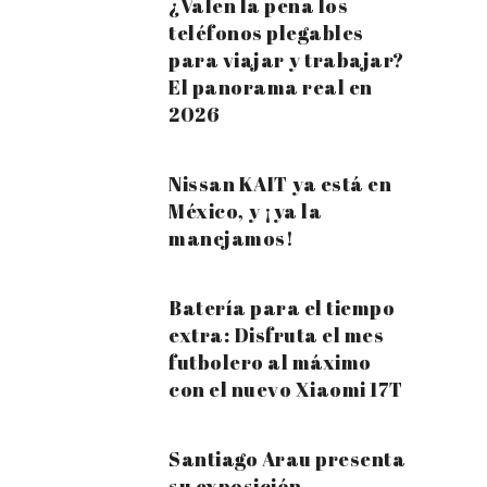
¿Valen la pena los
teléfonos plegables
para viajar y trabajar?
El panorama real en
2026
Nissan KAIT ya está en
México, y ¡ya la
manejamos!
Batería para el tiempo
extra: Disfruta el mes
futbolero al máximo
con el nuevo Xiaomi 17T
Santiago Arau presenta
su exposición