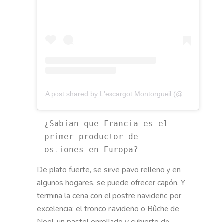
A post shared by L'escargot Montorgueil (@escargot_montorgueil)
¿Sabían que Francia es el 
primer productor de 
ostiones en Europa? 
De plato fuerte, se sirve pavo relleno y en
algunos hogares, se puede ofrecer capón. Y
termina la cena con el postre navideño por
excelencia: el tronco navideño o Bûche de
Noël, un pastel enrollado y cubierto de