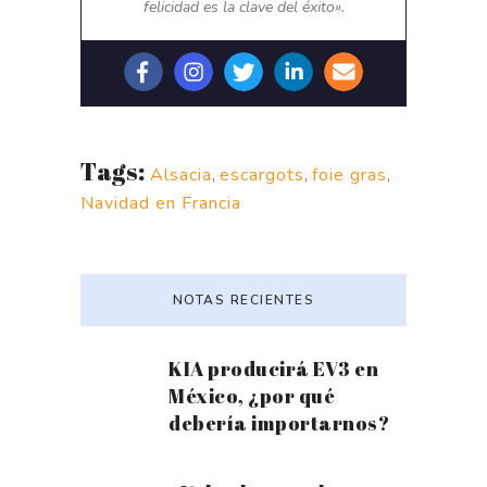
felicidad es la clave del éxito».
Tags:
Alsacia
,
escargots
,
foie gras
,
Navidad en Francia
NOTAS RECIENTES
KIA producirá EV3 en
México, ¿por qué
debería importarnos?