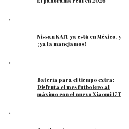
El panorama real en 2026
Nissan KAIT ya está en México, y
¡ya la manejamos!
Batería para el tiempo extra:
Disfruta el mes futbolero al
máximo con el nuevo Xiaomi 17T