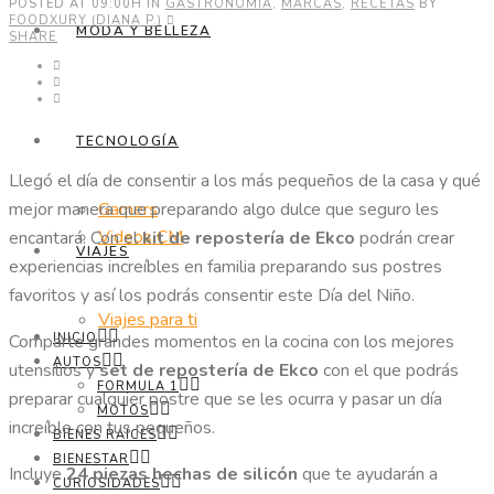
POSTED AT 09:00H
IN
GASTRONOMÍA
,
MARCAS
,
RECETAS
BY
FOODXURY (DIANA P.)
MODA Y BELLEZA
SHARE
TECNOLOGÍA
Llegó el día de consentir a los más pequeños de la casa y qué
Gamers
mejor manera que preparando algo dulce que seguro les
Videos CM
encantará. Con el
kit de repostería de Ekco
podrán crear
VIAJES
experiencias increíbles en familia preparando sus postres
favoritos y así los podrás consentir este Día del Niño.
Viajes para ti
INICIO
Comparte grandes momentos en la cocina con los mejores
AUTOS
utensilios y
set de repostería de Ekco
con el que podrás
FORMULA 1
preparar cualquier postre que se les ocurra y pasar un día
MOTOS
increíble con tus pequeños.
BIENES RAÍCES
BIENESTAR
Incluye
24 piezas hechas de silicón
que te ayudarán a
CURIOSIDADES