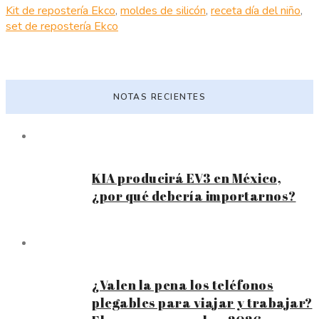
Kit de repostería Ekco
,
moldes de silicón
,
receta día del niño
,
set de repostería Ekco
NOTAS RECIENTES
KIA producirá EV3 en México,
¿por qué debería importarnos?
¿Valen la pena los teléfonos
plegables para viajar y trabajar?