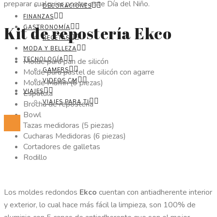
preparar cualquier postre este Día del Niño.
DECORACIONES
FINANZAS
Kit de repostería Ekco
GASTRONOMÍA
RECETAS
MODA Y BELLEZA
TECNOLOGÍA
Molde para pan de silicón
GAMERS
Molde para pastel de silicón con agarre
VIDEOS CM
Molde Muffin (6 piezas)
VIAJES
Espátula
VIAJES PARA TI
Brocha de repostería
Bowl
Tazas medidoras (5 piezas)
Cucharas Medidoras (6 piezas)
Cortadores de galletas
Rodillo
Los moldes redondos
Ekco
cuentan con antiadherente interior
y exterior, lo cual hace más fácil la limpieza, son 100% de