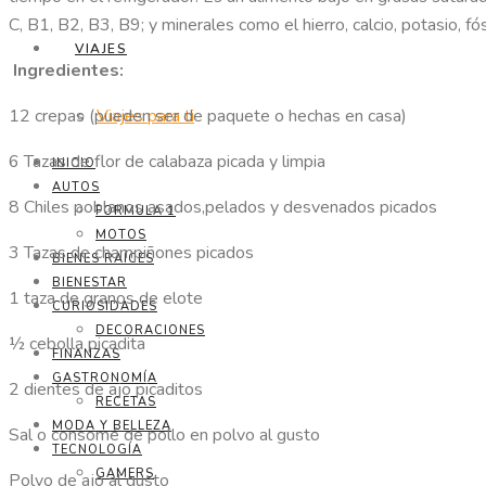
C, B1, B2, B3, B9; y minerales como el hierro, calcio, potasio, f
VIAJES
Ingredientes:
Viajes para ti
12 crepas (pueden ser de paquete o hechas en casa)
6 Tazas de flor de calabaza picada y limpia
INICIO
AUTOS
8 Chiles poblanos asados,pelados y desvenados picados
FORMULA 1
MOTOS
3 Tazas de champiñones picados
BIENES RAÍCES
BIENESTAR
1 taza de granos de elote
CURIOSIDADES
DECORACIONES
½ cebolla picadita
FINANZAS
GASTRONOMÍA
2 dientes de ajo picaditos
RECETAS
MODA Y BELLEZA
Sal o consomé de pollo en polvo al gusto
TECNOLOGÍA
GAMERS
Polvo de ajo al gusto