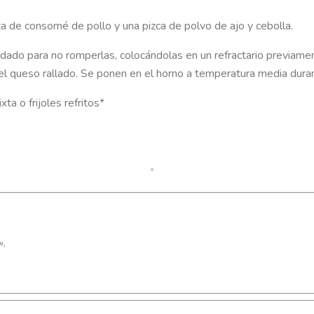
ita de consomé de pollo y una pizca de polvo de ajo y cebolla.
uidado para no romperlas, colocándolas en un refractario previam
 el queso rallado. Se ponen en el horno a temperatura media dura
 o frijoles refritos*
».