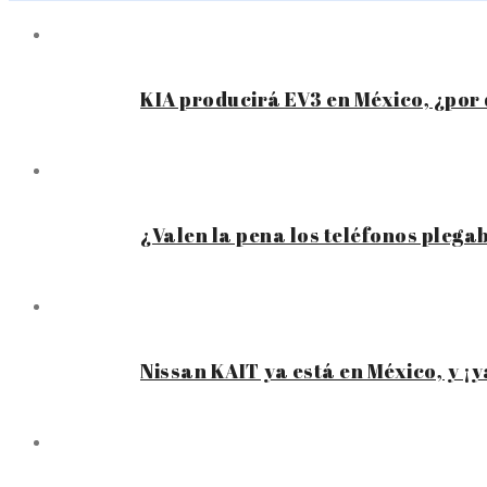
KIA producirá EV3 en México, ¿por
¿Valen la pena los teléfonos plega
Nissan KAIT ya está en México, y ¡