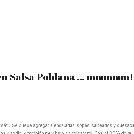
 en Salsa Poblana … mmmmm!
sátil. Se puede agregar a ensaladas, sopas, salteados y quesadil
adas y sodio, y también muy bajo en colesterol. Casi el 90% de s