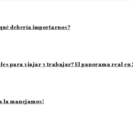
 qué debería importarnos?
bles para viajar y trabajar? El panorama real en
ya la manejamos!