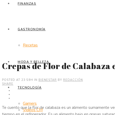
FINANZAS
GASTRONOMÍA
Recetas
MODA Y BELLEZA
Crepas de Flor de Calabaza
POSTED AT 23:59H
IN
BIENESTAR
BY
REDACCIÓN
SHARE
TECNOLOGÍA
Gamers
Te cuento que la flor de calabaza es un alimento sumamente ver
Videos CM
tiempo en el refrigerador. Es un alimento bajo en grasas satur