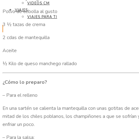
VIDEOS CM
VIAJES
Polvo de cebolla al gusto
VIAJES PARA TI
3 ½ tazas de crema
2 cdas de mantequilla
Aceite
½ Kilo de queso manchego rallado
¿Cómo lo preparo?
– Para el relleno
En una sartén se calienta la mantequilla con unas gotitas de ace
mitad de los chiles poblanos, los champiñones a que se sofrían y 
enfriar un poco.
– Para la salsa: