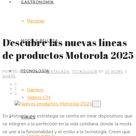
GASTRONOMÍA
Recetas
Descubre las nuevas líneas
MODA Y BELLEZA
de productos Motorola 2025
TECNOLOGÍA
POSTED AT 20:30H
IN
DESTACADA
,
TECNOLOGÍA
BY
JO WONG
SHARE
Gamers
Videos CM
En Motorola, su estrategia se centra en crear dispositivos que
VIAJES
se integren a la perfección en la vida cotidiana, donde la moda
se une a la funcionalidad y el estilo a la tecnología. Creen que