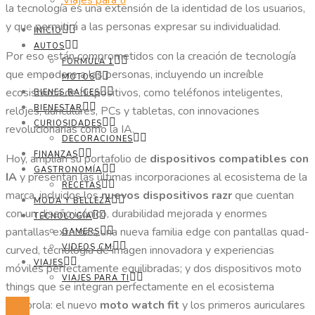
Viajes para ti
la tecnología es una extensión de la identidad de los usuarios,
y que permitirá a las personas expresar su individualidad.
INICIO
AUTOS
Por eso están comprometidos con la creación de tecnología
FORMULA 1
que empodere a las personas, incluyendo un increíble
MOTOS
ecosistema de dispositivos, como teléfonos inteligentes,
BIENES RAÍCES
BIENESTAR
relojes, auriculares, PCs y tabletas, con innovaciones
CURIOSIDADES
revolucionarias como la IA.
DECORACIONES
FINANZAS
Hoy, amplían su portafolio de
dispositivos compatibles con
GASTRONOMÍA
IA
y presentan las últimas incorporaciones al ecosistema de la
RECETAS
marca, incluidos los
nuevos dispositivos razr
que cuentan
MODA Y BELLEZA
con un diseño icónico, durabilidad mejorada y enormes
TECNOLOGÍA
pantallas externas; una nueva familia edge con pantallas quad-
GAMERS
VIDEOS CM
curved, tecnología de imagen innovadora y experiencias
VIAJES
móviles perfectamente equilibradas; y dos dispositivos moto
VIAJES PARA TI
things que se integran perfectamente en el ecosistema
Motorola: el nuevo
moto watch fit
y los primeros auriculares