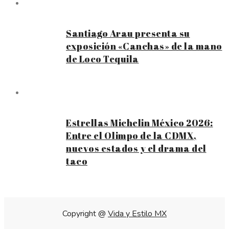
Santiago Arau presenta su
exposición «Canchas» de la mano
de Loco Tequila
Estrellas Michelin México 2026:
Entre el Olimpo de la CDMX,
nuevos estados y el drama del
taco
Copyright @
Vida y Estilo MX