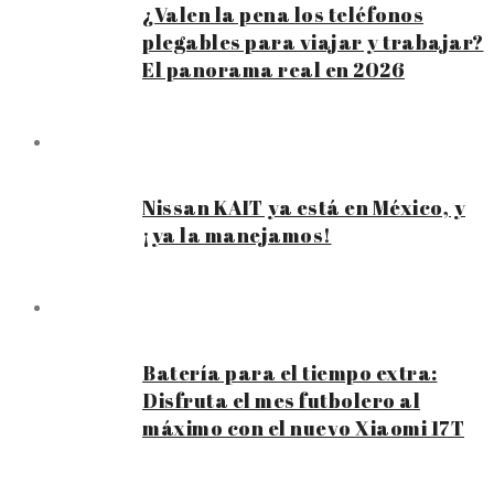
¿Valen la pena los teléfonos
plegables para viajar y trabajar?
El panorama real en 2026
Nissan KAIT ya está en México, y
¡ya la manejamos!
Batería para el tiempo extra:
Disfruta el mes futbolero al
máximo con el nuevo Xiaomi 17T