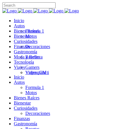
Inicio
Autos
Bienes Raíces
Formula 1
Bienestar
Motos
Curiosidades
Finanzas
Decoraciones
Gastronomía
Moda y Belleza
Recetas
Tecnología
Viajes
Gamers
Videos CM
Viajes para ti
Inicio
Autos
Formula 1
Motos
Bienes Raíces
Bienestar
Curiosidades
Decoraciones
Finanzas
Gastronomía
Recetas