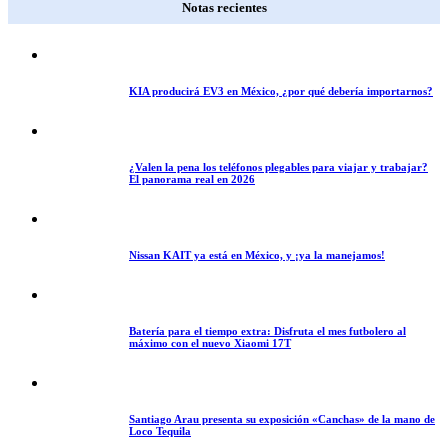
Notas recientes
KIA producirá EV3 en México, ¿por qué debería importarnos?
¿Valen la pena los teléfonos plegables para viajar y trabajar?
El panorama real en 2026
Nissan KAIT ya está en México, y ¡ya la manejamos!
Batería para el tiempo extra: Disfruta el mes futbolero al
máximo con el nuevo Xiaomi 17T
Santiago Arau presenta su exposición «Canchas» de la mano de
Loco Tequila