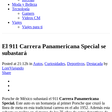
Moda y Belleza
Tecnología
Gamers
Videos CM
Viajes
Viajes para ti
El 911 Carrera Panamericana Special se
subastará
Posted at 21:12h
in
Autos
,
Curiosidades
,
Deportivos
,
Destacada
by
LoreViajando
Share
Porsche de México subastará el 911
Carrera Panamericana
Special.
Este auto es un homaneja al primer Porsche que cruzó la
línea de meta en esta tradicional carrera en el año 1952. Además esta