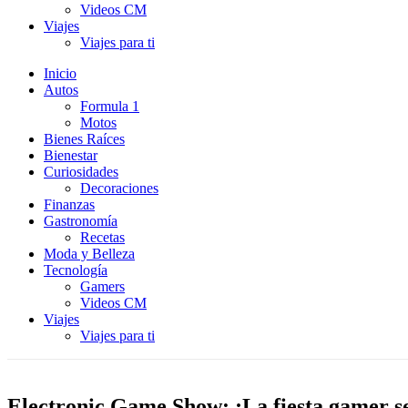
Videos CM
Viajes
Viajes para ti
Inicio
Autos
Formula 1
Motos
Bienes Raíces
Bienestar
Curiosidades
Decoraciones
Finanzas
Gastronomía
Recetas
Moda y Belleza
Tecnología
Gamers
Videos CM
Viajes
Viajes para ti
Electronic Game Show: ¡La fiesta gamer s