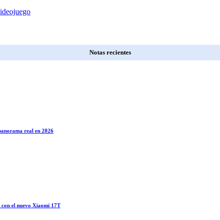
ideojuego
Notas recientes
l panorama real en 2026
o con el nuevo Xiaomi 17T