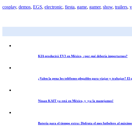
cosplay
,
demos
,
EGS
,
electronic
,
fiesta
,
game
,
gamer
,
show
,
trailers
,
v
KIA producirá EV3 en México, ¿por qué debería importarnos?
¿Valen la pena los teléfonos plegables para viajar y trabajar? E
Nissan KAIT ya está en México, y ¡ya la manejamos!
Batería para el tiempo extra: Disfruta el mes futbolero al máxim