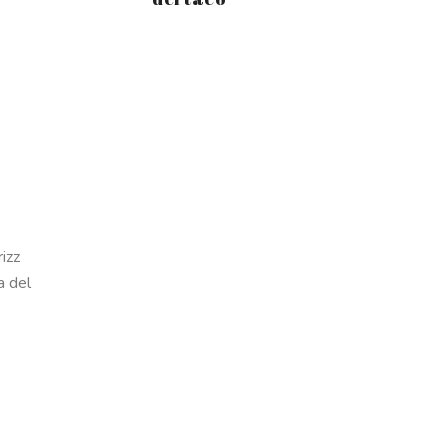
izz
a del