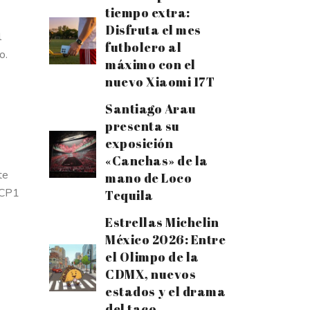
tiempo extra:
Disfruta el mes
l
futbolero al
o.
máximo con el
nuevo Xiaomi 17T
Santiago Arau
presenta su
exposición
«Canchas» de la
te
mano de Loco
a CP1
Tequila
Estrellas Michelin
México 2026: Entre
el Olimpo de la
CDMX, nuevos
estados y el drama
del taco