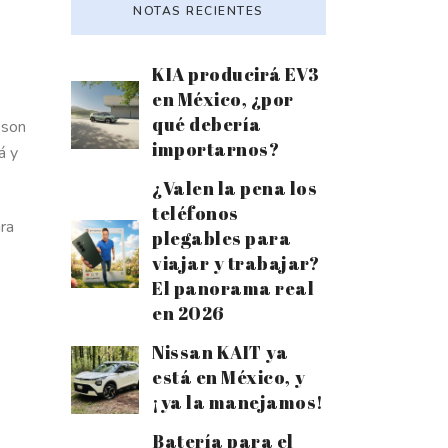
NOTAS RECIENTES
KIA producirá EV3
en México, ¿por
qué debería
 son
importarnos?
á y
¿Valen la pena los
teléfonos
ara
plegables para
viajar y trabajar?
El panorama real
en 2026
Nissan KAIT ya
está en México, y
¡ya la manejamos!
Batería para el