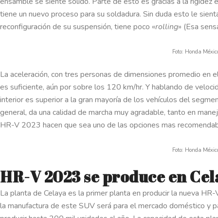
ensamble se siente sólido. Parte de esto es gracias a la rigidez e
tiene un nuevo proceso para su soldadura. Sin duda esto le sienta
reconfiguración de su suspensión, tiene poco «
rolling
» (Esa sensa
Foto: Honda Méxic
La aceleración, con tres personas de dimensiones promedio en el 
es suficiente, aún por sobre los 120 km/hr. Y hablando de velocid
interior es superior a la gran mayoría de los vehículos del segm
general, da una calidad de marcha muy agradable, tanto en manej
HR-V 2023 hacen que sea uno de las opciones mas recomendab
Foto: Honda Méxic
HR-V 2023 se produce en Cel
La planta de Celaya es la primer planta en producir la nueva HR
la manufactura de este SUV será para el mercado doméstico y pa