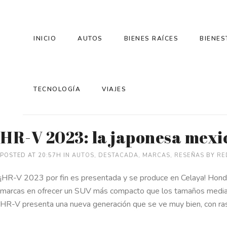
INICIO
AUTOS
BIENES RAÍCES
BIENES
TECNOLOGÍA
VIAJES
HR-V 2023: la japonesa mexi
POSTED AT 20:57H
IN
AUTOS
,
DESTACADA
,
MARCAS
,
RESEÑAS
BY
RE
¡HR-V 2023 por fin es presentada y se produce en Celaya! Honda,
marcas en ofrecer un SUV más compacto que los tamaños medi
HR-V presenta una nueva generación que se ve muy bien, con r