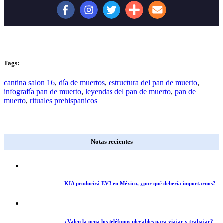
Tags:
cantina salon 16
,
día de muertos
,
estructura del pan de muerto
,
infografía pan de muerto
,
leyendas del pan de muerto
,
pan de
muerto
,
rituales prehispanicos
Notas recientes
KIA producirá EV3 en México, ¿por qué debería importarnos?
¿Valen la pena los teléfonos plegables para viajar y trabajar?