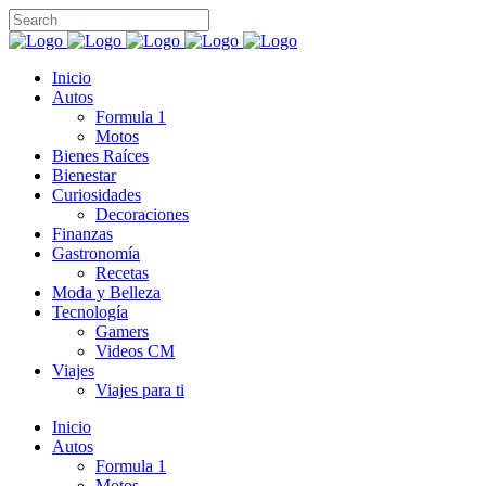
Inicio
Autos
Formula 1
Motos
Bienes Raíces
Bienestar
Curiosidades
Decoraciones
Finanzas
Gastronomía
Recetas
Moda y Belleza
Tecnología
Gamers
Videos CM
Viajes
Viajes para ti
Inicio
Autos
Formula 1
Motos