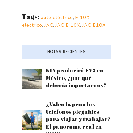
Tags:
auto eléctrico
,
E 10X
,
eléctrico
,
JAC
,
JAC E 10X
,
JAC E10X
NOTAS RECIENTES
KIA producirá EV3 en
México, ¿por qué
debería importarnos?
¿Valen la pena los
teléfonos plegables
para viajar y trabajar?
El panorama real en