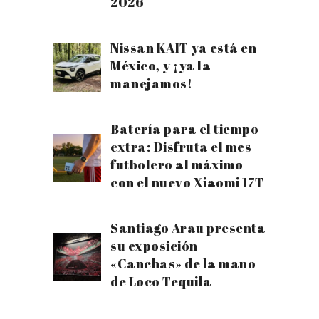
2026
Nissan KAIT ya está en
México, y ¡ya la
manejamos!
Batería para el tiempo
extra: Disfruta el mes
futbolero al máximo
con el nuevo Xiaomi 17T
Santiago Arau presenta
su exposición
«Canchas» de la mano
de Loco Tequila