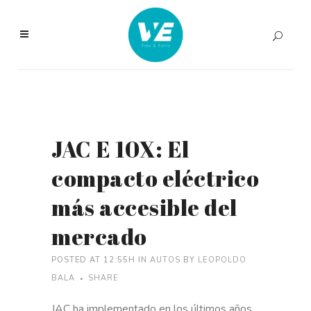
JAC E 10X: El
compacto eléctrico
más accesible del
mercado
POSTED AT 12:55H
IN
AUTOS
BY
LEOPOLDO
BALA
SHARE
JAC ha implementado en los últimos años