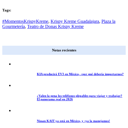
Tags:
#MomentosKrispyKreme
,
Krispy Kreme Guadalajara
,
Plaza la
Gourmetería
,
Teatro de Donas Krispy Kreme
Notas recientes
KIA producirá EV3 en México, ¿por qué debería importarnos?
¿Valen la pena los teléfonos plegables para viajar y trabajar?
El panorama real en 2026
Nissan KAIT ya está en México, y ¡ya la manejamos!