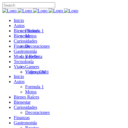
Inicio
Autos
Bienes Raíces
Formula 1
Bienestar
Motos
Curiosidades
Finanzas
Decoraciones
Gastronomía
Moda y Belleza
Recetas
Tecnología
Viajes
Gamers
Videos CM
Viajes para ti
Inicio
Autos
Formula 1
Motos
Bienes Raíces
Bienestar
Curiosidades
Decoraciones
Finanzas
Gastronomía
Recetas