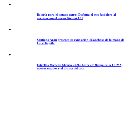
Batería para el tiempo extra: Disfruta el mes futbolero al
máximo con el nuevo Xiaomi 17T
Santiago Arau presenta su exposición «Canchas» de la mano de
Loco Tequila
Estrellas Michelin México 2026: Entre el Olimpo de la CDMX,
nuevos estados y el drama del taco