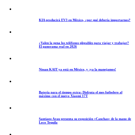
KIA producirá EV3 en México, ¿por qué debería importarnos?
¿Valen la pena los teléfonos plegables para viajar y trabajar?
El panorama real en 2026
Nissan KAIT ya está en México, y ¡ya la manejamos!
Batería para el tiempo extra: Disfruta el mes futbolero al
máximo con el nuevo Xiaomi 17T
Santiago Arau presenta su exposición «Canchas» de la mano de
Loco Tequila