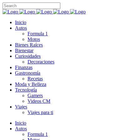
Inicio
Autos
Formula 1
Motos
Bienes Raíces
Bienestar
Curiosidades
Decoraciones
Finanzas
Gastronomía
Recetas
Moda y Belleza
Tecnología
Gamers
Videos CM
Viajes
Viajes para ti
Inicio
Autos
Formula 1
Motos