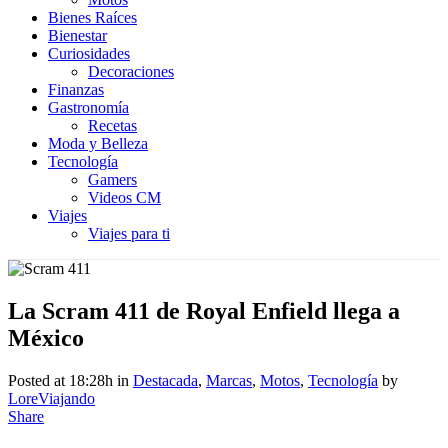
Bienes Raíces
Bienestar
Curiosidades
Decoraciones
Finanzas
Gastronomía
Recetas
Moda y Belleza
Tecnología
Gamers
Videos CM
Viajes
Viajes para ti
La Scram 411 de Royal Enfield llega a
México
Posted at 18:28h
in
Destacada
,
Marcas
,
Motos
,
Tecnología
by
LoreViajando
Share