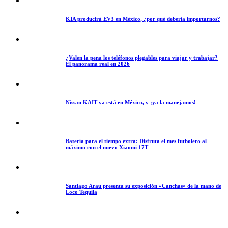
KIA producirá EV3 en México, ¿por qué debería importarnos?
¿Valen la pena los teléfonos plegables para viajar y trabajar?
El panorama real en 2026
Nissan KAIT ya está en México, y ¡ya la manejamos!
Batería para el tiempo extra: Disfruta el mes futbolero al
máximo con el nuevo Xiaomi 17T
Santiago Arau presenta su exposición «Canchas» de la mano de
Loco Tequila