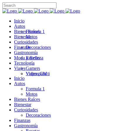
Inicio
Autos
Bienes Raíces
Formula 1
Bienestar
Motos
Curiosidades
Finanzas
Decoraciones
Gastronomía
Moda y Belleza
Recetas
Tecnología
Viajes
Gamers
Videos CM
Viajes para ti
Inicio
Autos
Formula 1
Motos
Bienes Raíces
Bienestar
Curiosidades
Decoraciones
Finanzas
Gastronomía
Recetas