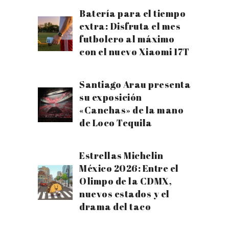
Batería para el tiempo
extra: Disfruta el mes
futbolero al máximo
con el nuevo Xiaomi 17T
Santiago Arau presenta
su exposición
«Canchas» de la mano
de Loco Tequila
Estrellas Michelin
México 2026: Entre el
Olimpo de la CDMX,
nuevos estados y el
drama del taco