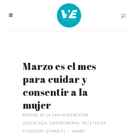
Marzo es el mes
para cuidar y
consentir a la
mujer
POSTED AT 14:14H
IN
BIENESTAR
,
DESTACADA
,
GASTRONOMÍA
,
RECETAS
BY
FOODXURY (DIANA P.)
SHARE