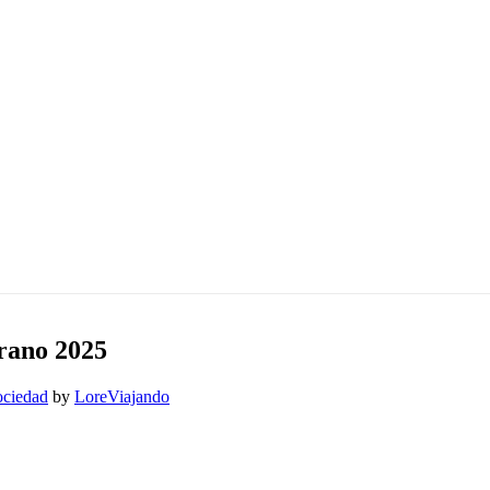
erano 2025
ociedad
by
LoreViajando