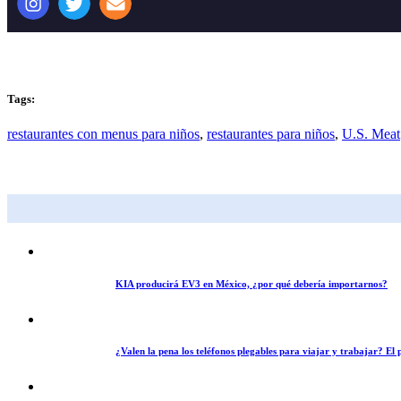
Tags:
restaurantes con menus para niños
,
restaurantes para niños
,
U.S. Meat
KIA producirá EV3 en México, ¿por qué debería importarnos?
¿Valen la pena los teléfonos plegables para viajar y trabajar? E