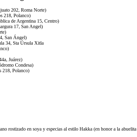
uato 202, Roma Norte)
s 218, Polanco)
lica de Argentina 15, Centro)
argura 17, San Angel)
te)
4, San Ángel)
a 34, Sta Úrsula Xitla
anco)
4a, Juárez)
ipódromo Condesa)
 218, Polanco)
o rostizado en soya y especias al estilo Hakka (en honor a la abuelita