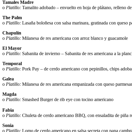
Tamales Madre
o
Platillo:
Tamalito adobado – envuelto en hoja de plátano, relleno de
The Palm
o
Platillo:
Lasaña boloñesa con salsa marinara, gratinada con queso p
Chapulín
o
Platillo:
Milanesa de res americana con arroz blanco y guacamole
El Mayor
o
Platillo:
Sabanita de invierno – Sabanita de res americana a la plan
Temporal
o
Platillo:
Pork Pay – de cerdo americano con pepinillos, chips adoba
Galea
o
Platillo:
Milanesa de res americana empanizada con queso parmesan
Magda
o
Platillo:
Smashed Burger de rib eye con tocino americano
Fabia
o
Platillo:
Chuleta de cerdo americano BBQ, con ensaladita de piña r
Sonia
o
Platillo:
Lomo de cerdo americano en salsa secreta con papa cambr