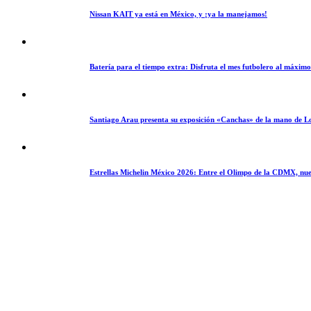
Nissan KAIT ya está en México, y ¡ya la manejamos!
Batería para el tiempo extra: Disfruta el mes futbolero al máxim
Santiago Arau presenta su exposición «Canchas» de la mano de L
Estrellas Michelin México 2026: Entre el Olimpo de la CDMX, nue