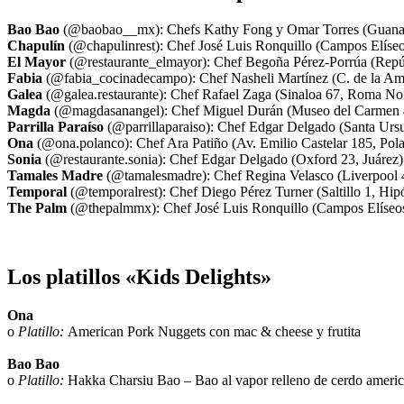
Bao Bao
(@baobao__mx): Chefs Kathy Fong y Omar Torres (Guanaj
Chapulín
(@chapulinrest): Chef José Luis Ronquillo (Campos Elíseo
El Mayor
(@restaurante_elmayor): Chef Begoña Pérez-Porrúa (Repúb
Fabia
(@fabia_cocinadecampo): Chef Nasheli Martínez (C. de la Am
Galea
(@galea.restaurante): Chef Rafael Zaga (Sinaloa 67, Roma Nor
Magda
(@magdasanangel): Chef Miguel Durán (Museo del Carmen 
Parrilla Paraíso
(@parrillaparaiso): Chef Edgar Delgado (Santa Ursul
Ona
(@ona.polanco): Chef Ara Patiño (Av. Emilio Castelar 185, Pol
Sonia
(@restaurante.sonia): Chef Edgar Delgado (Oxford 23, Juárez)
Tamales Madre
(@tamalesmadre): Chef Regina Velasco (Liverpool 4
Temporal
(@temporalrest): Chef Diego Pérez Turner (Saltillo 1, H
The Palm
(@thepalmmx): Chef José Luis Ronquillo (Campos Elíseos
Los platillos «Kids Delights»
Ona
o
Platillo:
American Pork Nuggets con mac & cheese y frutita
Bao Bao
o
Platillo:
Hakka Charsiu Bao – Bao al vapor relleno de cerdo american