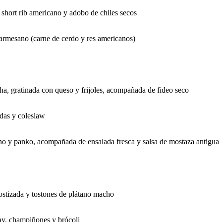
 short rib americano y adobo de chiles secos
armesano (carne de cerdo y res americanos)
cha, gratinada con queso y frijoles, acompañada de fideo seco
das y coleslaw
o y panko, acompañada de ensalada fresca y salsa de mostaza antigua
ostizada y tostones de plátano macho
ay, champiñones y brócoli