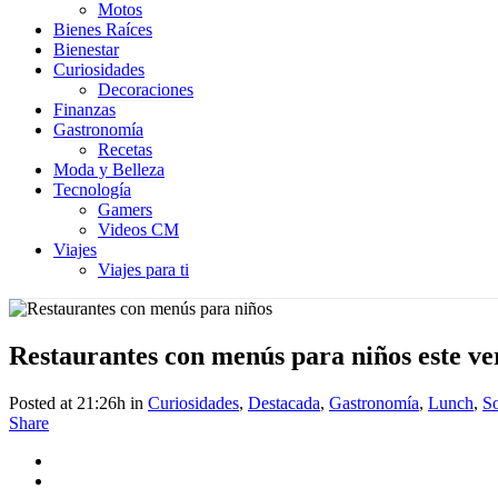
Motos
Bienes Raíces
Bienestar
Curiosidades
Decoraciones
Finanzas
Gastronomía
Recetas
Moda y Belleza
Tecnología
Gamers
Videos CM
Viajes
Viajes para ti
Restaurantes con menús para niños este v
Posted at 21:26h
in
Curiosidades
,
Destacada
,
Gastronomía
,
Lunch
,
S
Share