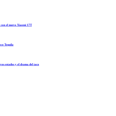
o con el nuevo Xiaomi 17T
oco Tequila
vos estados y el drama del taco