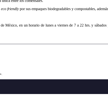
a única entre los comensales.
s
eco friendly
por sus empaques biodegradables y compostables, además 
 México, en un horario de lunes a viernes de 7 a 22 hrs. y sábados y
».