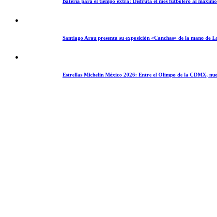
Batería para el tiempo extra: Disfruta el mes futbolero al máxim
Santiago Arau presenta su exposición «Canchas» de la mano de L
Estrellas Michelin México 2026: Entre el Olimpo de la CDMX, nue