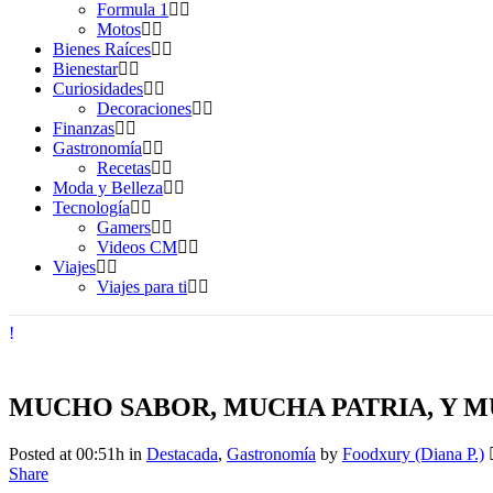
Formula 1
Motos
Bienes Raíces
Bienestar
Curiosidades
Decoraciones
Finanzas
Gastronomía
Recetas
Moda y Belleza
Tecnología
Gamers
Videos CM
Viajes
Viajes para ti
MUCHO SABOR, MUCHA PATRIA, Y 
Posted at 00:51h
in
Destacada
,
Gastronomía
by
Foodxury (Diana P.)
Share