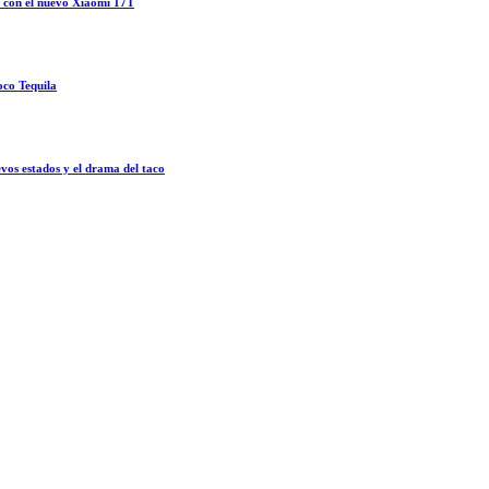
o con el nuevo Xiaomi 17T
oco Tequila
vos estados y el drama del taco