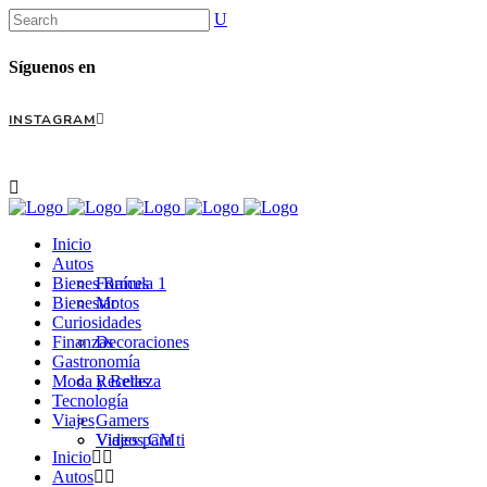
Síguenos en
INSTAGRAM
Inicio
Autos
Bienes Raíces
Formula 1
Bienestar
Motos
Curiosidades
Finanzas
Decoraciones
Gastronomía
Moda y Belleza
Recetas
Tecnología
Viajes
Gamers
Videos CM
Viajes para ti
Inicio
Autos