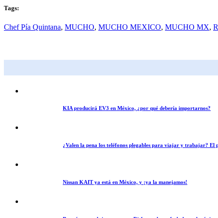
Tags:
Chef Pía Quintana
,
MUCHO
,
MUCHO MEXICO
,
MUCHO MX
,
R
KIA producirá EV3 en México, ¿por qué debería importarnos?
¿Valen la pena los teléfonos plegables para viajar y trabajar? E
Nissan KAIT ya está en México, y ¡ya la manejamos!