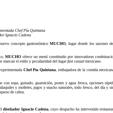
perimentada Chef Pía Quintana
dor Ignacio Cadena
l nuevo concepto gastronómico
MUCHO
, lugar donde los sazones d
co,
MUCHO
ofrece un menú constituido por innovadoras combinacio
e marcan el estilo y peculiaridad del lugar
fast casual
mexicano.
a experimentada
Chef Pía Quintana
, embajadora de la comida mexicana
as con sopa, guisado, guarnición, postre y agua fresca, opciones rá
laquiles y molletes, jugos y snacks naturales, todo fresco, del día y si
 queso de cabra.
el
diseñador Ignacio Cadena
, cuyo despacho ha intervenido restauran