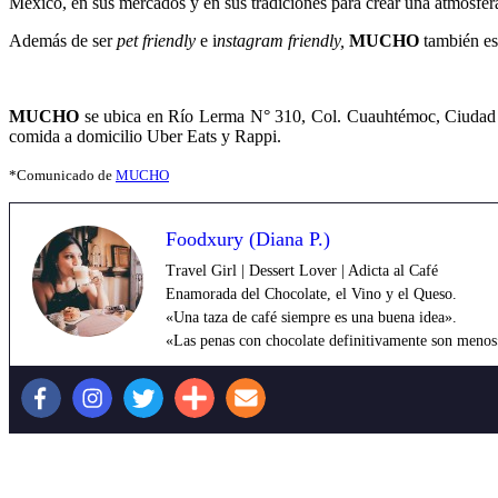
México, en sus mercados y en sus tradiciones para crear una atmósfer
Además de ser
pet friendly
e i
nstagram friendly,
MUCHO
también e
MUCHO
se ubica en Río Lerma N° 310, Col. Cuauhtémoc, Ciudad de
comida a domicilio Uber Eats y Rappi.
*Comunicado de
MUCHO
Foodxury (Diana P.)
Travel Girl | Dessert Lover | Adicta al Café
Enamorada del Chocolate, el Vino y el Queso.
«Una taza de café siempre es una buena idea».
«Las penas con chocolate definitivamente son menos