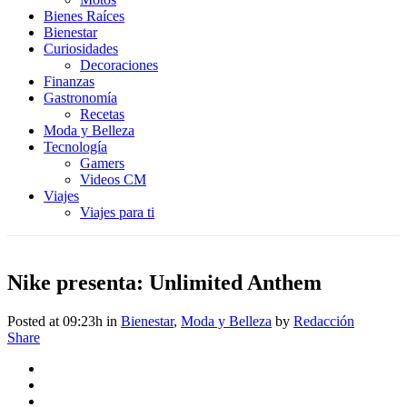
Bienes Raíces
Bienestar
Curiosidades
Decoraciones
Finanzas
Gastronomía
Recetas
Moda y Belleza
Tecnología
Gamers
Videos CM
Viajes
Viajes para ti
Nike presenta: Unlimited Anthem
Posted at 09:23h
in
Bienestar
,
Moda y Belleza
by
Redacción
Share