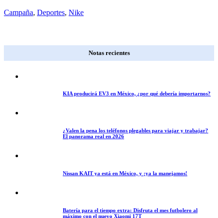
Campaña
,
Deportes
,
Nike
Notas recientes
KIA producirá EV3 en México, ¿por qué debería importarnos?
¿Valen la pena los teléfonos plegables para viajar y trabajar?
El panorama real en 2026
Nissan KAIT ya está en México, y ¡ya la manejamos!
Batería para el tiempo extra: Disfruta el mes futbolero al
máximo con el nuevo Xiaomi 17T