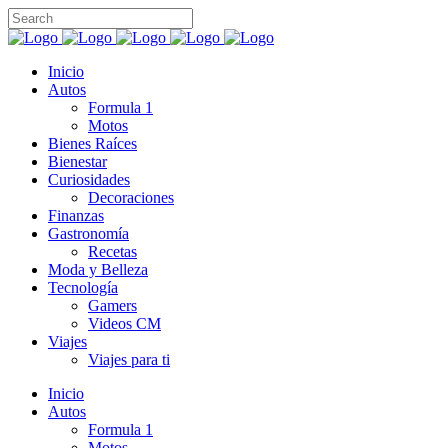
Inicio
Autos
Formula 1
Motos
Bienes Raíces
Bienestar
Curiosidades
Decoraciones
Finanzas
Gastronomía
Recetas
Moda y Belleza
Tecnología
Gamers
Videos CM
Viajes
Viajes para ti
Inicio
Autos
Formula 1
Motos