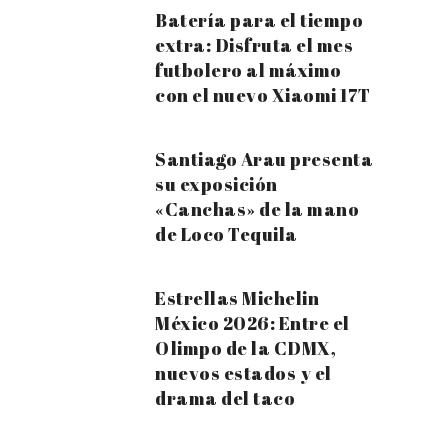
Batería para el tiempo
extra: Disfruta el mes
futbolero al máximo
con el nuevo Xiaomi 17T
Santiago Arau presenta
su exposición
«Canchas» de la mano
de Loco Tequila
Estrellas Michelin
México 2026: Entre el
Olimpo de la CDMX,
nuevos estados y el
drama del taco