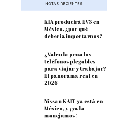
NOTAS RECIENTES
KIA producirá EV3 en
México, ¿por qué
debería importarnos?
¿Valen la pena los
teléfonos plegables
para viajar y trabajar?
El panorama real en
2026
Nissan KAIT ya está en
México, y ¡ya la
manejamos!