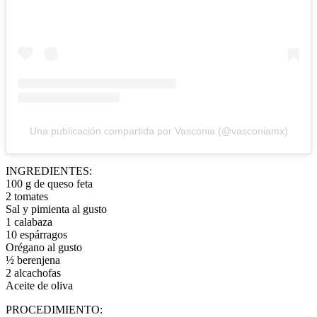
Una publicación compartida por Vasconia (@vasconiamx)
INGREDIENTES:
100 g de queso feta
2 tomates
Sal y pimienta al gusto
1 calabaza
10 espárragos
Orégano al gusto
½ berenjena
2 alcachofas
Aceite de oliva
PROCEDIMIENTO: