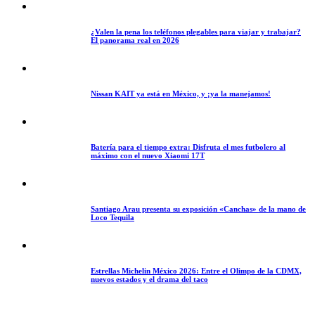
¿Valen la pena los teléfonos plegables para viajar y trabajar?
El panorama real en 2026
Nissan KAIT ya está en México, y ¡ya la manejamos!
Batería para el tiempo extra: Disfruta el mes futbolero al
máximo con el nuevo Xiaomi 17T
Santiago Arau presenta su exposición «Canchas» de la mano de
Loco Tequila
Estrellas Michelin México 2026: Entre el Olimpo de la CDMX,
nuevos estados y el drama del taco