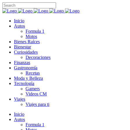
Inicio
Autos
Formula 1
Motos
Bienes Raíces
Bienestar
Curiosidades
Decoraciones
Finanzas
Gastronomía
Recetas
Moda y Belleza
Tecnología
Gamers
Videos CM
Viajes
Viajes para ti
Inicio
Autos
Formula 1
Motos