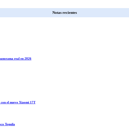
Notas recientes
l panorama real en 2026
o con el nuevo Xiaomi 17T
oco Tequila