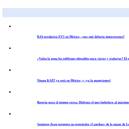
KIA producirá EV3 en México, ¿por qué debería importarnos?
¿Valen la pena los teléfonos plegables para viajar y trabajar? E
Nissan KAIT ya está en México, y ¡ya la manejamos!
Batería para el tiempo extra: Disfruta el mes futbolero al máxim
Santiago Arau presenta su exposición «Canchas» de la mano de L