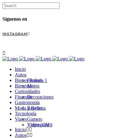
Síguenos en
INSTAGRAM
Inicio
Autos
Bienes Raíces
Formula 1
Bienestar
Motos
Curiosidades
Finanzas
Decoraciones
Gastronomía
Moda y Belleza
Recetas
Tecnología
Viajes
Gamers
Videos CM
Viajes para ti
Inicio
Autos