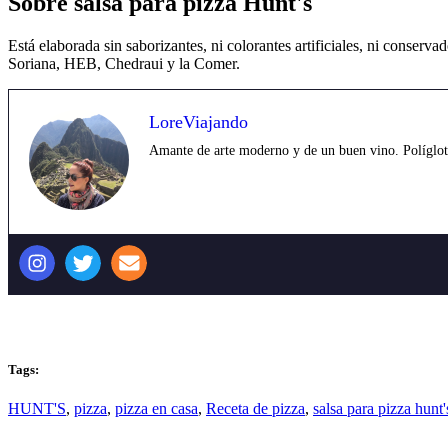
Sobre salsa para pizza Hunt's
Está elaborada sin saborizantes, ni colorantes artificiales, ni conse
Soriana, HEB, Chedraui y la Comer.
LoreViajando
Amante de arte moderno y de un buen vino. Políglota,
Tags:
HUNT'S
,
pizza
,
pizza en casa
,
Receta de pizza
,
salsa para pizza hunt'