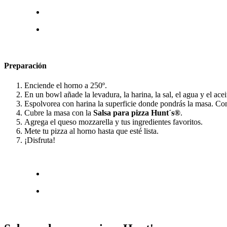
Preparación
Enciende el horno a 250º.
En un bowl añade la levadura, la harina, la sal, el agua y el ac
Espolvorea con harina la superficie donde pondrás la masa. Con 
Cubre la masa con la
Salsa para pizza Hunt´s®
.
Agrega el queso mozzarella y tus ingredientes favoritos.
Mete tu pizza al horno hasta que esté lista.
¡Disfruta!