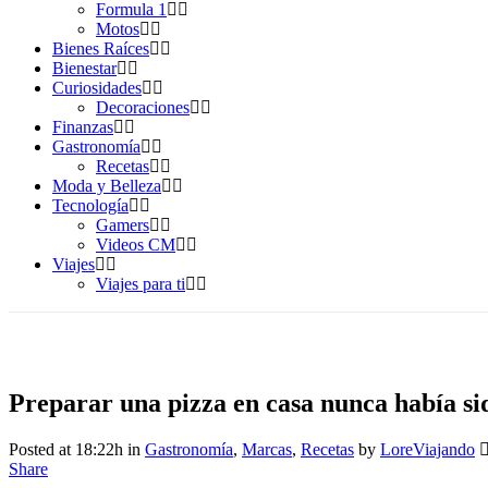
Formula 1
Motos
Bienes Raíces
Bienestar
Curiosidades
Decoraciones
Finanzas
Gastronomía
Recetas
Moda y Belleza
Tecnología
Gamers
Videos CM
Viajes
Viajes para ti
Preparar una pizza en casa nunca había sid
Posted at 18:22h
in
Gastronomía
,
Marcas
,
Recetas
by
LoreViajando
Share