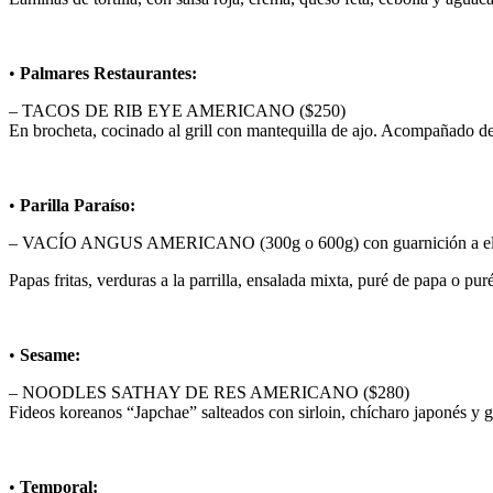
•
Palmares Restaurantes:
– TACOS DE RIB EYE AMERICANO ($250)
En brocheta, cocinado al grill con mantequilla de ajo. Acompañado de
•
Parilla Paraíso:
– VACÍO ANGUS AMERICANO (300g o 600g) con guarnición a ele
Papas fritas, verduras a la parrilla, ensalada mixta, puré de papa o pu
•
Sesame:
– NOODLES SATHAY DE RES AMERICANO ($280)
Fideos koreanos “Japchae” salteados con sirloin, chícharo japonés y 
•
Temporal: