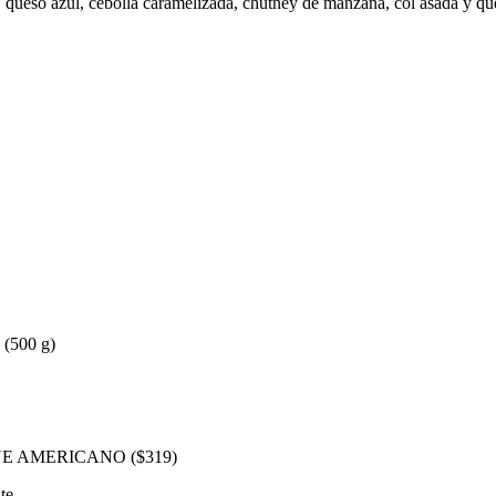
 queso azul, cebolla caramelizada, chutney de manzana, col asada y qu
 (500 g)
E AMERICANO ($319)
ate