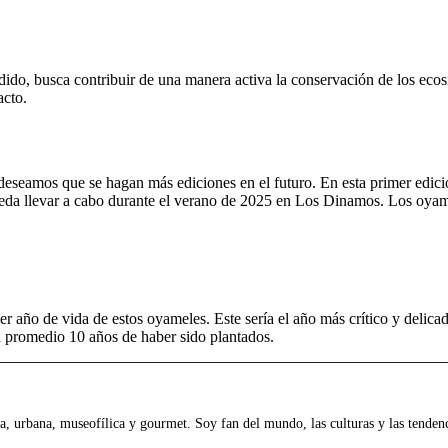
dido, busca contribuir de una manera activa la conservación de los ec
acto.
 deseamos que se hagan más ediciones en el futuro. En esta primer edici
eda llevar a cabo durante el verano de 2025 en Los Dinamos. Los oyamel
er año de vida de estos oyameles. Este sería el año más crítico y delic
n promedio 10 años de haber sido plantados.
 urbana, museofílica y gourmet. Soy fan del mundo, las culturas y las tendenci