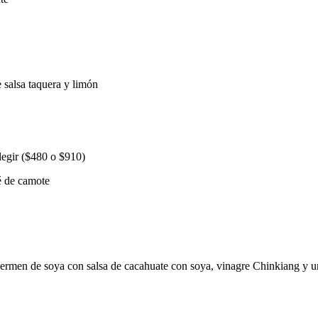
 salsa taquera y limón
gir ($480 o $910)
ré de camote
germen de soya con salsa de cacahuate con soya, vinagre Chinkiang y u