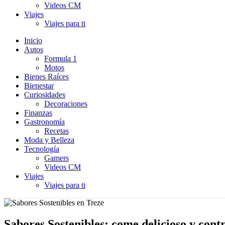
Videos CM
Viajes
Viajes para ti
Inicio
Autos
Formula 1
Motos
Bienes Raíces
Bienestar
Curiosidades
Decoraciones
Finanzas
Gastronomía
Recetas
Moda y Belleza
Tecnología
Gamers
Videos CM
Viajes
Viajes para ti
Sabores Sostenibles: come delicioso y con