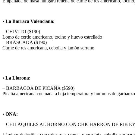
Empanada de masa húngara rellena de carne de res americano, tocino,
•
La Barraca Valenciana:
– CHIVITO ($190)
Lomo de cerdo americano, tocino y huevo estrellado
– BRASCADA ($190)
Carne de res americana, cebolla y jamón serrano
•
La Llorona:
– BARBACOA DE PICAÑA ($590)
Picaña americana cocinada a baja temperatura y hummus de garbanzo
•
ONA:
– CHILAQUILES AL HORNO CON CHICHARRON DE RIB EY
Láminas de tortilla, con salsa roja, crema, queso feta, cebolla y aguac