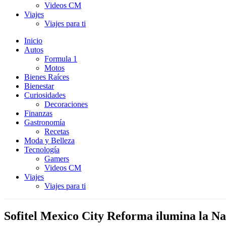
Videos CM
Viajes
Viajes para ti
Inicio
Autos
Formula 1
Motos
Bienes Raíces
Bienestar
Curiosidades
Decoraciones
Finanzas
Gastronomía
Recetas
Moda y Belleza
Tecnología
Gamers
Videos CM
Viajes
Viajes para ti
Sofitel Mexico City Reforma ilumina la Na