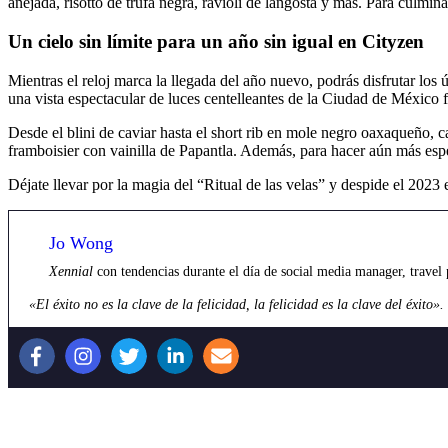
añejada, risotto de trufa negra, ravioli de langosta y más. Para culmin
Un cielo sin límite para un año sin igual en Cityzen
Mientras el reloj marca la llegada del año nuevo, podrás disfrutar lo
una vista espectacular de luces centelleantes de la Ciudad de México 
Desde el blini de caviar hasta el short rib en mole negro oaxaqueño, 
framboisier con vainilla de Papantla. Además, para hacer aún más esp
Déjate llevar por la magia del “Ritual de las velas” y despide el 2023
Jo Wong
Xennial
con tendencias durante el día de social media manager, travel
«El éxito no es la clave de la felicidad, la felicidad es la clave del éxito».