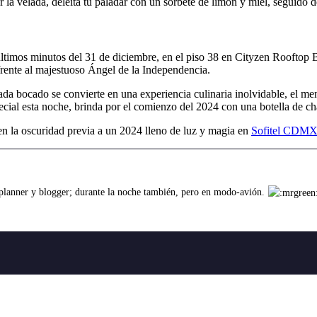
ar la velada, deleita tu paladar con un sorbete de limón y miel, seguido d
s últimos minutos del 31 de diciembre, en el piso 38 en Cityzen Rooftop
frente al majestuoso Ángel de la Independencia.
cada bocado se convierte en una experiencia culinaria inolvidable, el m
ecial esta noche, brinda por el comienzo del 2024 con una botella de 
 en la oscuridad previa a un 2024 lleno de luz y magia en
Sofitel CDM
 planner y blogger; durante la noche también, pero en modo-avión.