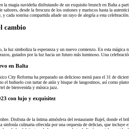
la magia navideña disfrutando de un exquisito brunch en Balta a partir
 sabores, desde la frescura de los ostiones y mariscos hasta la autentic
te, y cada sonrisa compartida añade un rayo de alegría a esta celebración
el cambio
o, la luz simboliza la esperanza y un nuevo comienzo. En esta mágica no
brazos, guiados por la luz hacia un futuro más luminoso. Una celebraci
evo en Balta
Mexico City Reforma ha preparado un delicioso menú para el 31 de diciem
 el buñuelo con tartar de atún y bisque de langostinos, así como platos
ctel de bienvenida y música jazz.
23 con lujo y exquisitez
e. Disfruta de la íntima atmósfera del restaurante Bajel, donde el brill
 sinfonía culinaria ofrecida por una orquesta de delicias, que incluye exq