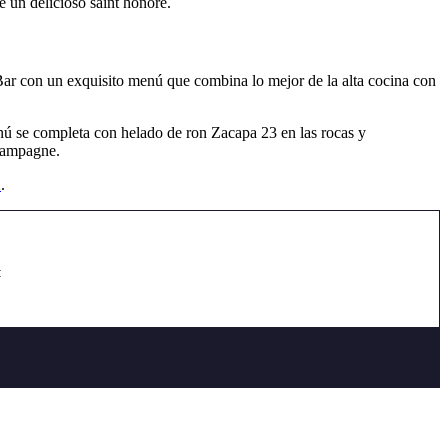
e un delicioso saint honoré.
 Bar con un exquisito menú que combina lo mejor de la alta cocina con
enú se completa con helado de ron Zacapa 23 en las rocas y
champagne.
X
.