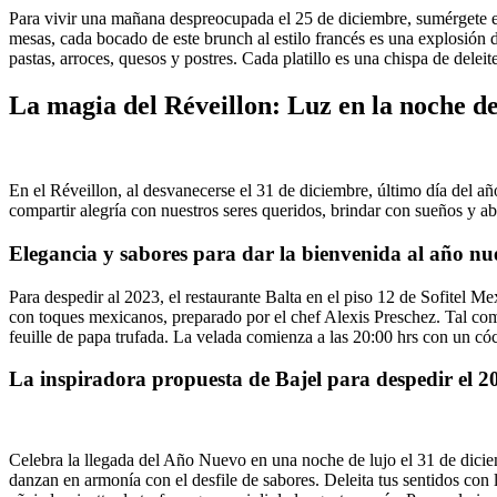
Para vivir una mañana despreocupada el 25 de diciembre, sumérgete en 
mesas, cada bocado de este brunch al estilo francés es una explosión de
pastas, arroces, quesos y postres. Cada platillo es una chispa de delei
La magia del Réveillon: Luz en la noche d
En el Réveillon, al desvanecerse el 31 de diciembre, último día del añ
compartir alegría con nuestros seres queridos, brindar con sueños y a
Elegancia y sabores para dar la bienvenida al año nu
Para despedir al 2023, el restaurante Balta en el piso 12 de Sofitel 
con toques mexicanos, preparado por el chef Alexis Preschez. Tal como
feuille de papa trufada. La velada comienza a las 20:00 hrs con un có
La inspiradora propuesta de Bajel para despedir el 20
Celebra la llegada del Año Nuevo en una noche de lujo el 31 de diciembr
danzan en armonía con el desfile de sabores. Deleita tus sentidos con la