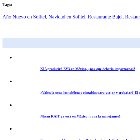
Tags:
Año Nuevo en Sofitel
,
Navidad en Sofitel
,
Restaurante Bajel
,
Restaur
KIA producirá EV3 en México, ¿por qué debería importarnos?
¿Valen la pena los teléfonos plegables para viajar y trabajar? E
Nissan KAIT ya está en México, y ¡ya la manejamos!