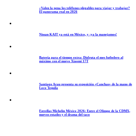
¿Valen la pena los teléfonos plegables para viajar y trabajar?
El panorama real en 2026
Nissan KAIT ya está en México, y ¡ya la manejamos!
Batería para el tiempo extra: Disfruta el mes futbolero al
máximo con el nuevo Xiaomi 17T
Santiago Arau presenta su exposición «Canchas» de la mano de
Loco Tequila
Estrellas Michelin México 2026: Entre el Olimpo de la CDMX,
nuevos estados y el drama del taco