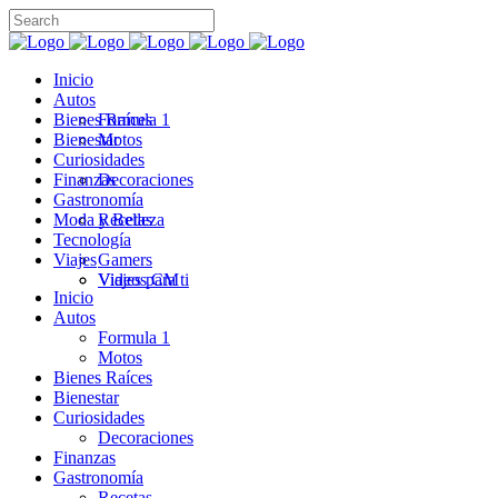
Inicio
Autos
Bienes Raíces
Formula 1
Bienestar
Motos
Curiosidades
Finanzas
Decoraciones
Gastronomía
Moda y Belleza
Recetas
Tecnología
Viajes
Gamers
Videos CM
Viajes para ti
Inicio
Autos
Formula 1
Motos
Bienes Raíces
Bienestar
Curiosidades
Decoraciones
Finanzas
Gastronomía
Recetas