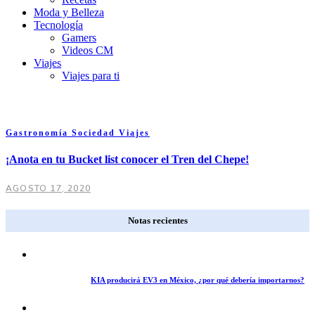
Moda y Belleza
Tecnología
Gamers
Videos CM
Viajes
Viajes para ti
Gastronomía
Sociedad
Viajes
¡Anota en tu Bucket list conocer el Tren del Chepe!
AGOSTO 17, 2020
Notas recientes
KIA producirá EV3 en México, ¿por qué debería importarnos?