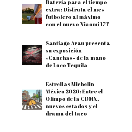
Batería para el tiempo
extra: Disfruta el mes
futbolero al máximo
con el nuevo Xiaomi 17T
Santiago Arau presenta
su exposición
«Canchas» de la mano
de Loco Tequila
Estrellas Michelin
México 2026: Entre el
Olimpo de la CDMX,
nuevos estados y el
drama del taco