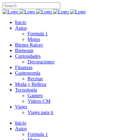
Inicio
Autos
Formula 1
Motos
Bienes Raíces
Bienestar
Curiosidades
Decoraciones
Finanzas
Gastronomía
Recetas
Moda y Belleza
Tecnología
Gamers
Videos CM
Viajes
Viajes para ti
Inicio
Autos
Formula 1
Motos