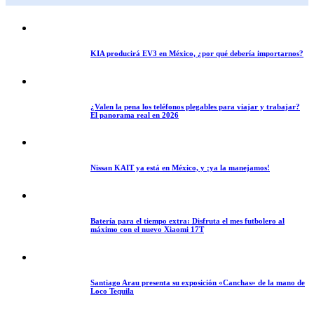
KIA producirá EV3 en México, ¿por qué debería importarnos?
¿Valen la pena los teléfonos plegables para viajar y trabajar?
El panorama real en 2026
Nissan KAIT ya está en México, y ¡ya la manejamos!
Batería para el tiempo extra: Disfruta el mes futbolero al
máximo con el nuevo Xiaomi 17T
Santiago Arau presenta su exposición «Canchas» de la mano de
Loco Tequila