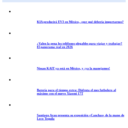
KIA producirá EV3 en México, ¿por qué debería importarnos?
¿Valen la pena los teléfonos plegables para viajar y trabajar?
El panorama real en 2026
Nissan KAIT ya está en México, y ¡ya la manejamos!
Batería para el tiempo extra: Disfruta el mes futbolero al
máximo con el nuevo Xiaomi 17T
Santiago Arau presenta su exposición «Canchas» de la mano de
Loco Tequila