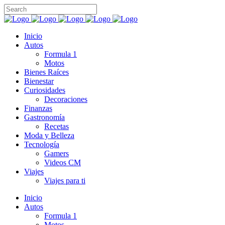
Inicio
Autos
Formula 1
Motos
Bienes Raíces
Bienestar
Curiosidades
Decoraciones
Finanzas
Gastronomía
Recetas
Moda y Belleza
Tecnología
Gamers
Videos CM
Viajes
Viajes para ti
Inicio
Autos
Formula 1
Motos