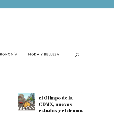
Batería para el
tiempo extra:
Disfruta el mes
futbolero al
máximo con el
nuevo Xiaomi 17T
Santiago Arau
presenta su
RONOMÍA
MODA Y BELLEZA
exposición
«Canchas» de la
mano de Loco
Tequila
Estrellas Michelin
México 2026: Entre
el Olimpo de la
CDMX, nuevos
estados y el drama