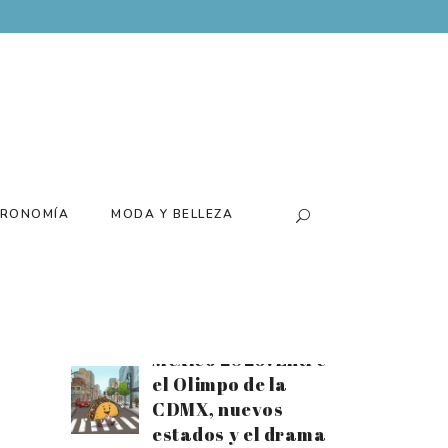
Batería para el
tiempo extra:
Disfruta el mes
futbolero al
máximo con el
nuevo Xiaomi 17T
Santiago Arau
presenta su
RONOMÍA
MODA Y BELLEZA
exposición
«Canchas» de la
mano de Loco
Tequila
Estrellas Michelin
México 2026: Entre
el Olimpo de la
CDMX, nuevos
estados y el drama