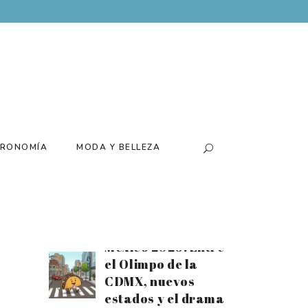
Batería para el
tiempo extra:
Disfruta el mes
futbolero al
máximo con el
nuevo Xiaomi 17T
Santiago Arau
presenta su
RONOMÍA
MODA Y BELLEZA
exposición
«Canchas» de la
mano de Loco
Tequila
Estrellas Michelin
México 2026: Entre
el Olimpo de la
CDMX, nuevos
estados y el drama