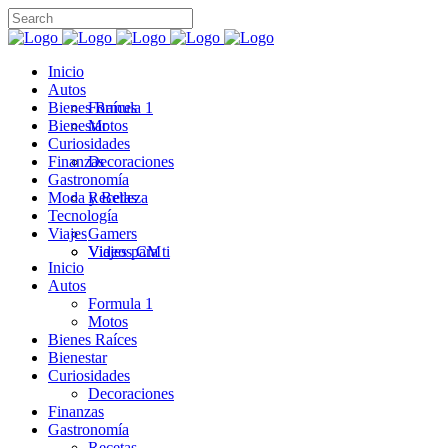
Inicio
Autos
Bienes Raíces
Formula 1
Bienestar
Motos
Curiosidades
Finanzas
Decoraciones
Gastronomía
Moda y Belleza
Recetas
Tecnología
Viajes
Gamers
Videos CM
Viajes para ti
Inicio
Autos
Formula 1
Motos
Bienes Raíces
Bienestar
Curiosidades
Decoraciones
Finanzas
Gastronomía
Recetas