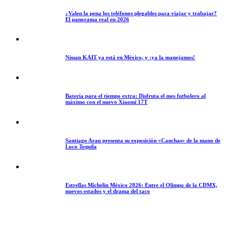
¿Valen la pena los teléfonos plegables para viajar y trabajar?
El panorama real en 2026
Nissan KAIT ya está en México, y ¡ya la manejamos!
Batería para el tiempo extra: Disfruta el mes futbolero al
máximo con el nuevo Xiaomi 17T
Santiago Arau presenta su exposición «Canchas» de la mano de
Loco Tequila
Estrellas Michelin México 2026: Entre el Olimpo de la CDMX,
nuevos estados y el drama del taco