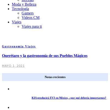
Moda y Belleza
Tecnología
Gamers
Videos CM
Viajes
Viajes para ti
Gastronomía
Viajes
Querétaro y la gastronomía de sus Pueblos Mágicos
MAYO 1, 2021
Notas recientes
KIA producirá EV3 en México, ¿por qué debería importarnos?