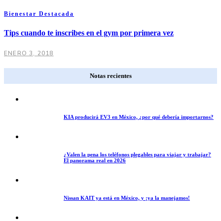
Bienestar
Destacada
Tips cuando te inscribes en el gym por primera vez
ENERO 3, 2018
Notas recientes
KIA producirá EV3 en México, ¿por qué debería importarnos?
¿Valen la pena los teléfonos plegables para viajar y trabajar?
El panorama real en 2026
Nissan KAIT ya está en México, y ¡ya la manejamos!