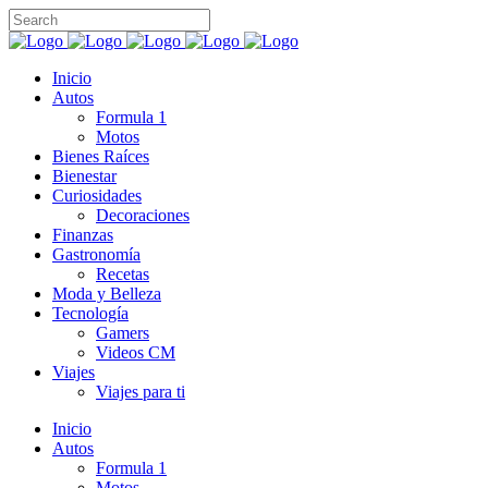
Inicio
Autos
Formula 1
Motos
Bienes Raíces
Bienestar
Curiosidades
Decoraciones
Finanzas
Gastronomía
Recetas
Moda y Belleza
Tecnología
Gamers
Videos CM
Viajes
Viajes para ti
Inicio
Autos
Formula 1
Motos