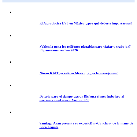
KIA producirá EV3 en México, ¿por qué debería importarnos?
¿Valen la pena los teléfonos plegables para viajar y trabajar?
El panorama real en 2026
Nissan KAIT ya está en México, y ¡ya la manejamos!
Batería para el tiempo extra: Disfruta el mes futbolero al
máximo con el nuevo Xiaomi 17T
Santiago Arau presenta su exposición «Canchas» de la mano de
Loco Tequila