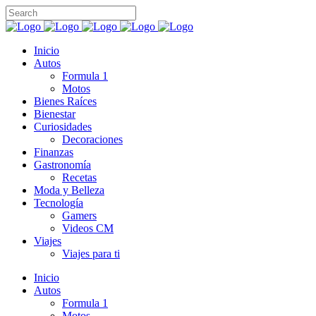
Inicio
Autos
Formula 1
Motos
Bienes Raíces
Bienestar
Curiosidades
Decoraciones
Finanzas
Gastronomía
Recetas
Moda y Belleza
Tecnología
Gamers
Videos CM
Viajes
Viajes para ti
Inicio
Autos
Formula 1
Motos