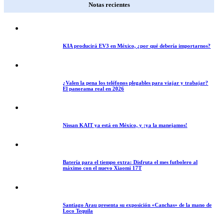
Notas recientes
KIA producirá EV3 en México, ¿por qué debería importarnos?
¿Valen la pena los teléfonos plegables para viajar y trabajar?
El panorama real en 2026
Nissan KAIT ya está en México, y ¡ya la manejamos!
Batería para el tiempo extra: Disfruta el mes futbolero al
máximo con el nuevo Xiaomi 17T
Santiago Arau presenta su exposición «Canchas» de la mano de
Loco Tequila