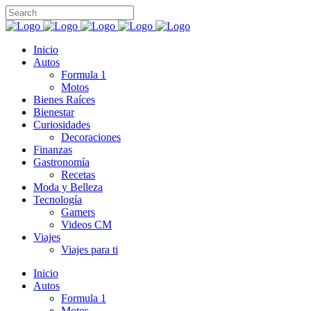
Inicio
Autos
Formula 1
Motos
Bienes Raíces
Bienestar
Curiosidades
Decoraciones
Finanzas
Gastronomía
Recetas
Moda y Belleza
Tecnología
Gamers
Videos CM
Viajes
Viajes para ti
Inicio
Autos
Formula 1
Motos